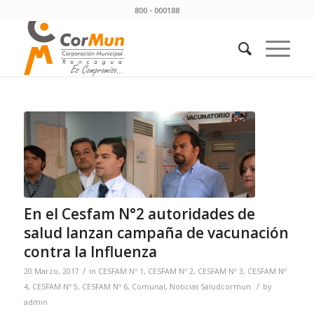
800 - 000188
En el Cesfam N°2 autoridades de
salud lanzan campaña de vacunación
contra la Influenza
/
20 Marzo, 2017
in
CESFAM Nº 1
,
CESFAM Nº 2
,
CESFAM Nº 3
,
CESFAM Nº
/
4
,
CESFAM Nº 5
,
CESFAM Nº 6
,
Comunal
,
Noticias Saludcormun
by
admin