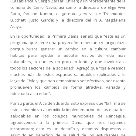
(Casablanca) y Sergio Zarzar (Chillán) y un representante de la
comuna de Cerro Navia, así como la directora de Elige Vivir
Sano, Pauline Kantor; el gerente general de Tresmontes
Lucchetti, Justo García; y la directora del INTA, Magdalena
Araya.
En la oportunidad, la Primera Dama señaló que “éste es un
programa que tiene una proyección a mediano y largo plazo
porque busca generar un cambio en la cultura, cambiar
hábitos para ayudar a adoptar estilos de vida más
saludables, lo que es un proceso lento y que involucra a
todos los sectores de la sociedad”. Agregó que “ojalá veamos
muchos más de estos espacios saludables replicados a lo
largo de Chile y que han demostrado ser efectivos, por cuanto
promueven los cambios de forma atractiva, variada y
adecuada a su edad”.
Por su parte, el Alcalde Eduardo Soto expresó que “la firma de
este convenio va a permitir la implementación de los espacios
saludables en los colegios municipales de Rancagua,
agradecemos a la primera Dama que nos hayamos
incorporado; esto es un desafío y estamos dispuestos a
asumirlo en beneficio de la salud de los estudiantes de