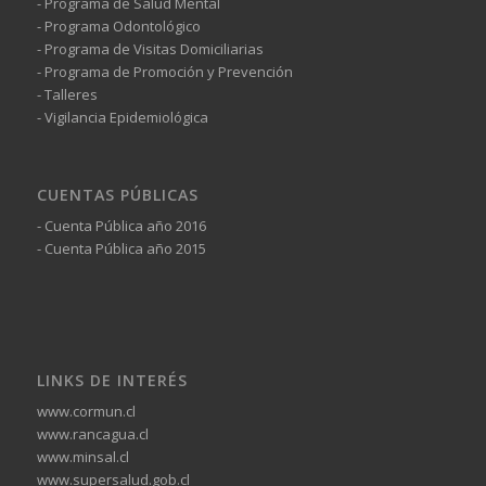
- Programa de Salud Mental
- Programa Odontológico
- Programa de Visitas Domiciliarias
- Programa de Promoción y Prevención
- Talleres
- Vigilancia Epidemiológica
CUENTAS PÚBLICAS
- Cuenta Pública año 2016
- Cuenta Pública año 2015
LINKS DE INTERÉS
www.cormun.cl
www.rancagua.cl
www.minsal.cl
www.supersalud.gob.cl