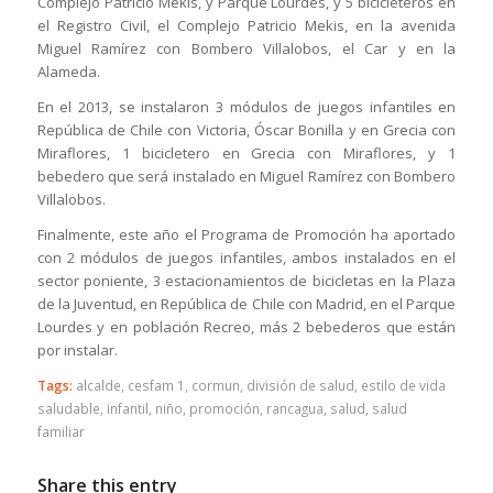
Complejo Patricio Mekis, y Parque Lourdes, y 5 bicicleteros en
el Registro Civil, el Complejo Patricio Mekis, en la avenida
Miguel Ramírez con Bombero Villalobos, el Car y en la
Alameda.
En el 2013, se instalaron 3 módulos de juegos infantiles en
República de Chile con Victoria, Óscar Bonilla y en Grecia con
Miraflores, 1 bicicletero en Grecia con Miraflores, y 1
bebedero que será instalado en Miguel Ramírez con Bombero
Villalobos.
Finalmente, este año el Programa de Promoción ha aportado
con 2 módulos de juegos infantiles, ambos instalados en el
sector poniente, 3 estacionamientos de bicicletas en la Plaza
de la Juventud, en República de Chile con Madrid, en el Parque
Lourdes y en población Recreo, más 2 bebederos que están
por instalar.
Tags:
alcalde
,
cesfam 1
,
cormun
,
división de salud
,
estilo de vida
saludable
,
infantil
,
niño
,
promoción
,
rancagua
,
salud
,
salud
familiar
Share this entry