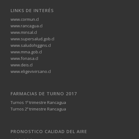
LINKS DE INTERÉS
www.cormun.cl
www.rancagua.cl
www.minsal.cl
www.supersalud.gob.cl
www.saludohiggins.cl
www.mma.gob.cl
www.fonasa.cl
www.deis.cl
www.eligevivirsano.cl
FARMACIAS DE TURNO 2017
Turnos 1º trimestre Rancagua
Turnos 2º trimestre Rancagua
PRONOSTICO CALIDAD DEL AIRE