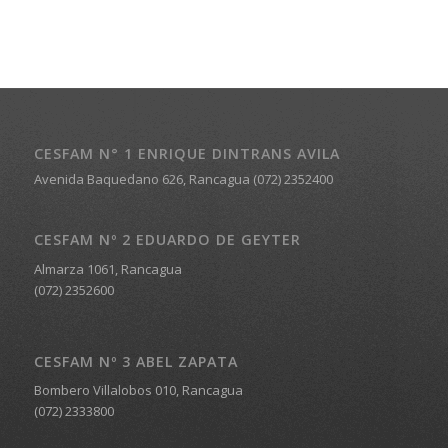
CESFAM N° 1 ENRIQUE DINTRANS AVILA
Avenida Baquedano 626, Rancagua (072) 2352400
CESFAM Nº 2 EDUARDO DE GEYTER
Almarza 1061, Rancagua
(072) 2352600
CESFAM Nº 3 ABEL ZAPATA
Bombero Villalobos 010, Rancagua
(072) 2333800