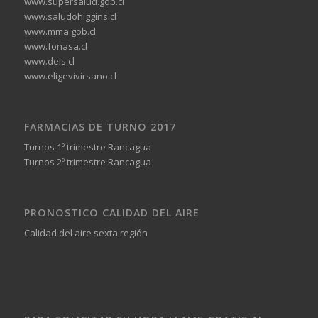
www.supersalud.gob.cl
www.saludohiggins.cl
www.mma.gob.cl
www.fonasa.cl
www.deis.cl
www.eligevivirsano.cl
FARMACIAS DE TURNO 2017
Turnos 1º trimestre Rancagua
Turnos 2º trimestre Rancagua
PRONOSTICO CALIDAD DEL AIRE
Calidad del aire sexta región