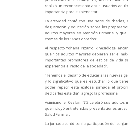
realizó un reconocimiento a sus usuarios adul
importancia para su bienestar.
La actividad contó con una serie de charlas, e
degustación y educación sobre las preparacio
adultos mayores en Atención Primaria, y que
cremas de los “Años dorados”.
Al respecto Yohana Pizarro, kinesióloga, en
que “los adultos mayores debieran ser el má
importantes promotores de estilos de vida s
experiencia al resto de la sociedad”.
“Tenemos el desafío de educar a las nuevas ge
y lo significativo que es escuchar lo que ti
poder repetir esta exitosa jornada el próx
dedicarles este día”, agregó la profesional.
Asimismo, el Cesfam Nº5 celebró sus adultos m
que incluyó entretenidas presentaciones artísti
Salud Familiar.
La jornada contó con la participación del conjunt