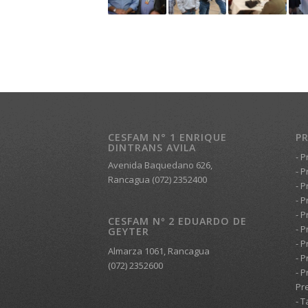
CESFAM N° 1 ENRIQUE
P
DINTRANS AVILA
- 
Avenida Baquedano 626,
- 
Rancagua (072) 2352400
- 
- 
- 
CESFAM Nº 2 EDUARDO DE
- 
GEYTER
- 
Almarza 1061, Rancagua
- P
(072) 2352600
- 
Pr
- T