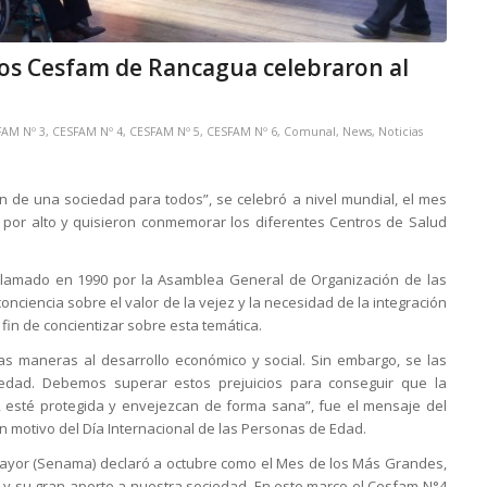
 los Cesfam de Rancagua celebraron al
FAM Nº 3
,
CESFAM Nº 4
,
CESFAM Nº 5
,
CESFAM Nº 6
,
Comunal
,
News
,
Noticias
n de una sociedad para todos”, se celebró a nivel mundial, el mes
 por alto y quisieron conmemorar los diferentes Centros de Salud
roclamado en 1990 por la Asamblea General de Organización de las
ciencia sobre el valor de la vejez y la necesidad de la integración
 fin de concientizar sobre esta temática.
as maneras al desarrollo económico y social. Sin embargo, se las
iedad. Debemos superar estos prejuicios para conseguir que la
, esté protegida y envejezcan de forma sana”, fue el mensaje del
n motivo del Día Internacional de las Personas de Edad.
 Mayor (Senama) declaró a octubre como el Mes de los Más Grandes,
s y su gran aporte a nuestra sociedad. En este marco el Cesfam N°4