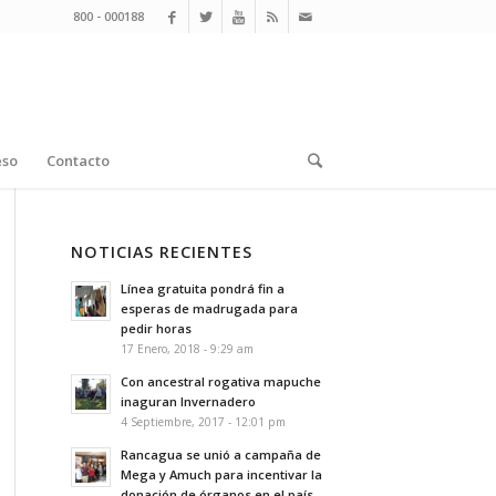
800 - 000188
eso
Contacto
NOTICIAS RECIENTES
Línea gratuita pondrá fin a
esperas de madrugada para
pedir horas
17 Enero, 2018 - 9:29 am
Con ancestral rogativa mapuche
inaguran Invernadero
4 Septiembre, 2017 - 12:01 pm
Rancagua se unió a campaña de
Mega y Amuch para incentivar la
donación de órganos en el país.