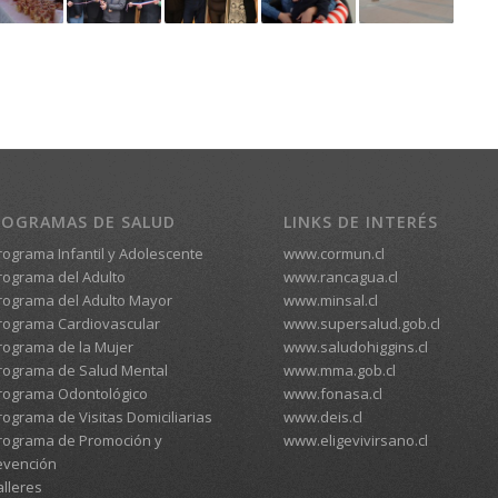
ROGRAMAS DE SALUD
LINKS DE INTERÉS
Programa Infantil y Adolescente
www.cormun.cl
Programa del Adulto
www.rancagua.cl
Programa del Adulto Mayor
www.minsal.cl
Programa Cardiovascular
www.supersalud.gob.cl
Programa de la Mujer
www.saludohiggins.cl
Programa de Salud Mental
www.mma.gob.cl
Programa Odontológico
www.fonasa.cl
rograma de Visitas Domiciliarias
www.deis.cl
Programa de Promoción y
www.eligevivirsano.cl
evención
alleres