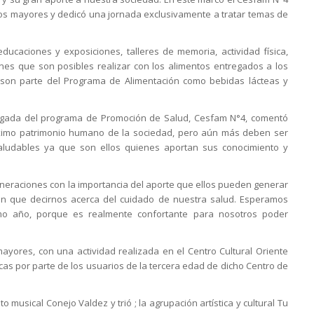
tos mayores y dedicó una jornada exclusivamente a tratar temas de
ducaciones y exposiciones, talleres de memoria, actividad física,
nes que son posibles realizar con los alimentos entregados a los
 son parte del Programa de Alimentación como bebidas lácteas y
cargada del programa de Promoción de Salud, Cesfam N°4, comentó
ximo patrimonio humano de la sociedad, pero aún más deben ser
aludables ya que son ellos quienes aportan sus conocimiento y
neraciones con la importancia del aporte que ellos pueden generar
enen que decirnos acerca del cuidado de nuestra salud. Esperamos
imo año, porque es realmente confortante para nosotros poder
ayores, con una actividad realizada en el Centro Cultural Oriente
cas por parte de los usuarios de la tercera edad de dicho Centro de
o musical Conejo Valdez y trió ; la agrupación artística y cultural Tu