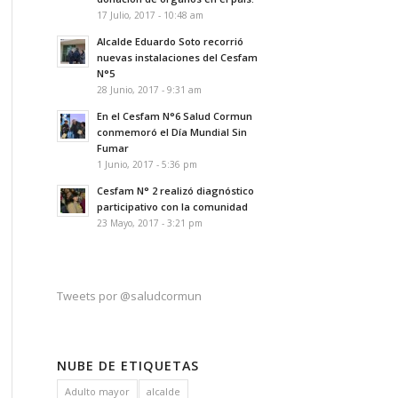
17 Julio, 2017 - 10:48 am
Alcalde Eduardo Soto recorrió
nuevas instalaciones del Cesfam
N°5
28 Junio, 2017 - 9:31 am
En el Cesfam N°6 Salud Cormun
conmemoró el Día Mundial Sin
Fumar
1 Junio, 2017 - 5:36 pm
Cesfam N° 2 realizó diagnóstico
participativo con la comunidad
23 Mayo, 2017 - 3:21 pm
Tweets por @saludcormun
NUBE DE ETIQUETAS
Adulto mayor
alcalde