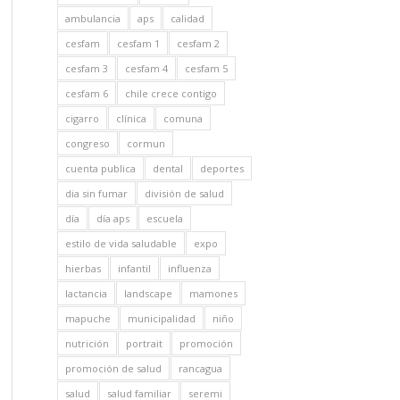
ambulancia
aps
calidad
cesfam
cesfam 1
cesfam 2
cesfam 3
cesfam 4
cesfam 5
cesfam 6
chile crece contigo
cigarro
clínica
comuna
congreso
cormun
cuenta publica
dental
deportes
dia sin fumar
división de salud
día
día aps
escuela
estilo de vida saludable
expo
hierbas
infantil
influenza
lactancia
landscape
mamones
mapuche
municipalidad
niño
nutrición
portrait
promoción
promoción de salud
rancagua
salud
salud familiar
seremi