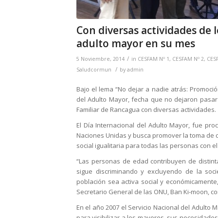
Con diversas actividades de
adulto mayor en su mes
/
5 Noviembre, 2014
in
CESFAM Nº 1
,
CESFAM Nº 2
,
CES
/
Saludcormun
by
admin
Bajo el lema “No dejar a nadie atrás: Promoció
del Adulto Mayor, fecha que no dejaron pasar
Familiar de Rancagua con diversas actividades.
El Día Internacional del Adulto Mayor, fue p
Naciones Unidas y busca promover la toma de con
social igualitaria para todas las personas con el
“Las personas de edad contribuyen de distint
sigue discriminando y excluyendo de la soc
población sea activa social y económicamente
Secretario General de las ONU, Ban Ki-moon, co
En el año 2007 el Servicio Nacional del Adulto
para visibilizar a los mayores, sus necesidade