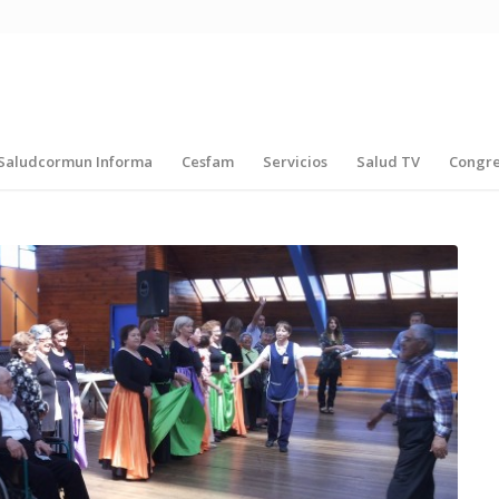
Saludcormun Informa
Cesfam
Servicios
Salud TV
Congr