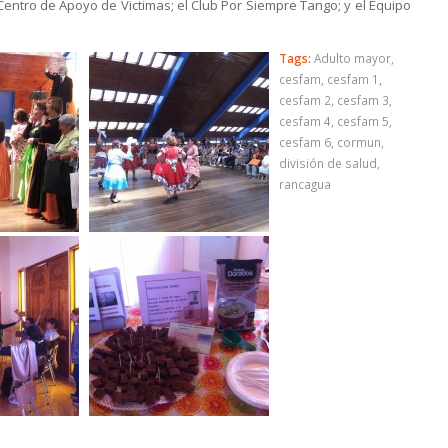
Centro de Apoyo de Victimas; el Club Por Siempre Tango; y el Equipo
Tags:
Adulto mayor
,
cesfam
,
cesfam 1
,
cesfam 2
,
cesfam 3
,
cesfam 4
,
cesfam 5
,
cesfam 6
,
cormun
,
división de salud
,
rancagua