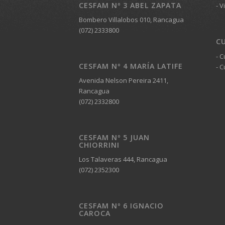
CESFAM Nº 3 ABEL ZAPATA
- V
Bombero Villalobos 010, Rancagua
(072) 2333800
C
- 
CESFAM Nº 4 MARÍA LATIFE
- 
Avenida Nelson Pereira 2411,
Rancagua
(072) 2332800
CESFAM Nº 5 JUAN
CHIORRINI
Los Talaveras 444, Rancagua
(072) 2352300
CESFAM Nº 6 IGNACIO
CAROCA