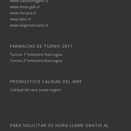
www.saludohiggins.cl
www.mma.gob.cl
www.fonasa.cl
www.deis.cl
www.eligevivirsano.cl
FARMACIAS DE TURNO 2017
Turnos 1º trimestre Rancagua
Turnos 2º trimestre Rancagua
PRONOSTICO CALIDAD DEL AIRE
Calidad del aire sexta región
PARA SOLICITAR SU HORA LLAME GRATIS AL